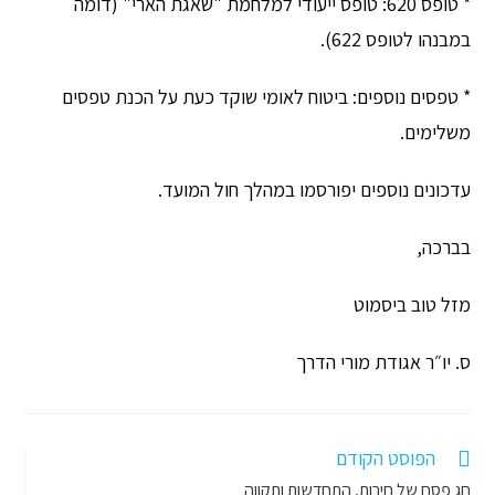
* טופס 620: טופס ייעודי למלחמת "שאגת הארי" (דומה
במבנהו לטופס 622).
* טפסים נוספים: ביטוח לאומי שוקד כעת על הכנת טפסים
משלימים.
עדכונים נוספים יפורסמו במהלך חול המועד.
בברכה,
מזל טוב ביסמוט
ס. יו״ר אגודת מורי הדרך
הפוסט הקודם
Read
חג פסח של חירות, התחדשות ותקווה