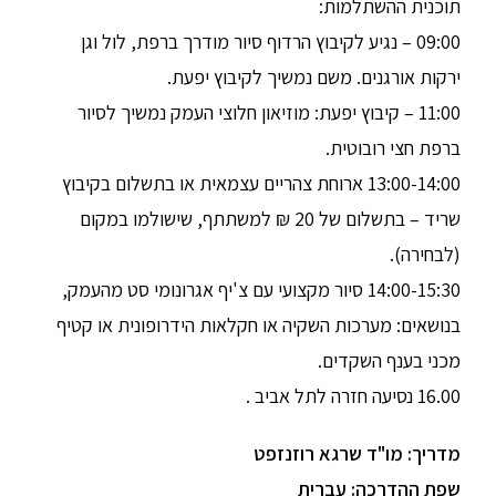
תוכנית ההשתלמות:
09:00 – נגיע לקיבוץ הרדוף סיור מודרך ברפת, לול וגן
ירקות אורגנים. משם נמשיך לקיבוץ יפעת.
11:00 – קיבוץ יפעת: מוזיאון חלוצי העמק נמשיך לסיור
ברפת חצי רובוטית.
13:00-14:00 ארוחת צהריים עצמאית או בתשלום בקיבוץ
שריד – בתשלום של 20 ₪ למשתתף, שישולמו במקום
(לבחירה).
14:00-15:30 סיור מקצועי עם צ'יף אגרונומי סט מהעמק,
בנושאים: מערכות השקיה או חקלאות הידרופונית או קטיף
מכני בענף השקדים.
16.00 נסיעה חזרה לתל אביב .
מדריך: מו"ד שרגא רוזנזפט
שפת ההדרכה: עברית