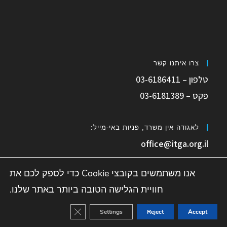
צרו איתנו קשר
טלפון – 03-6186411
פקס – 03-6181389
לאגודה אין משרד, פניות באי-מייל:
office@itga.org.il
אנו משתמשים בקובצי Cookie כדי לספק לכם את
חוויית הגלישה הטובה ביותר באתר שלנו.
משרד התיירות
לשכת מארגני תיירות נכנסת לישראל
רשות הטבע והגנים
ose GDPR Cookie Banner
Settings
Reject
Accept
האתר מנוהל ועוצב על עלמה ייעוץ בשיווק ופרסום