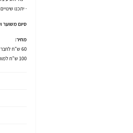
· יתכנו שינוי
סיום משוער ויצ
מחיר:
60 ש"ח לחברי אגודה (שחברותם בתוקף לשנת 2018)
100 ש"ח למורה דרך שאינו חבר אגודה