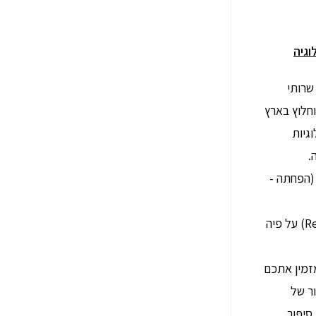
שרותי
וחלוץ בארץ
גיות
.
רכז יחשוף אתכם לשיטת ה R4 (הפחתה -
מחזור – Recycle והתמרה -Recover) על פיה
זמין אתכם
ור של
סיפור