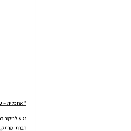
10:30 – 11:45 –"אתכלית – עמותת הנני "
נגיע לביקור ב
חברתי מרתק, מ