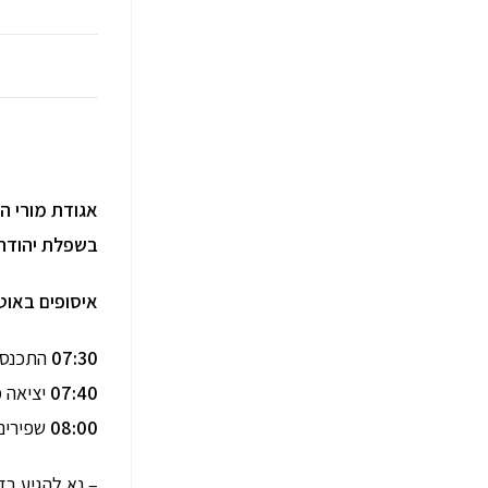
אגודת מורי הד
בשפלת יהודה, ביום
איסופים באוטו
07:30
התכנסות
07:40
יציאה 
08:00
שפירים
– נא להגיע בז