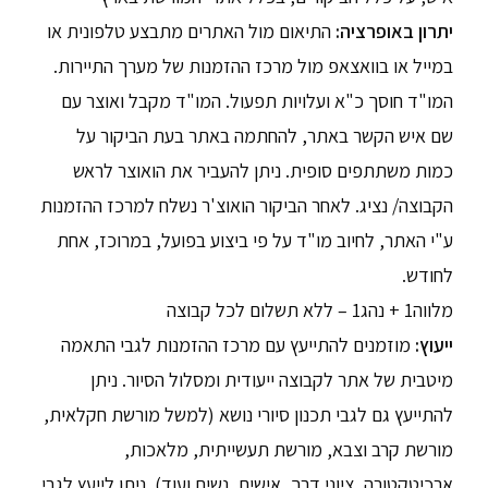
יתרון באופרציה:
התיאום מול האתרים מתבצע טלפונית או
במייל או בוואצאפ מול מרכז ההזמנות של מערך התיירות.
המו"ד חוסך כ"א ועלויות תפעול. המו"ד מקבל ואוצר עם
שם איש הקשר באתר, להחתמה באתר בעת הביקור על
כמות משתתפים סופית. ניתן להעביר את הואוצר לראש
הקבוצה/ נציג. לאחר הביקור הואוצ'ר נשלח למרכז ההזמנות
ע"י האתר, לחיוב מו"ד על פי ביצוע בפועל, במרוכז, אחת
לחודש.
מלווה1 + נהג1 – ללא תשלום לכל קבוצה
ייעוץ:
מוזמנים להתייעץ עם מרכז ההזמנות לגבי התאמה
מיטבית של אתר לקבוצה ייעודית ומסלול הסיור. ניתן
להתייעץ גם לגבי תכנון סיורי נושא (למשל מורשת חקלאית,
מורשת קרב וצבא, מורשת תעשייתית, מלאכות,
ארכיטקטורה, ציוני דרך, אישים, נשים ועוד). ניתן לייעץ לגבי